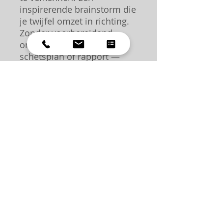
inspirerende brainstorm die
je twijfel omzet in richting.
Zonder voorbereidend
onderzoek, zonder
schetsplan of rapport —
puur de denkkracht van
onze expert, live op jouw
terrein. Ideaal als je vooral
wilt sparren en een frisse,
deskundige blik zoekt.