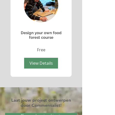
Design your own food
forest course
Free
View Details
Laat jouw project ontwerpen
door Commensalist!