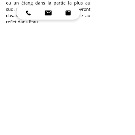
ou un étang dans la partie la plus au 
sud. De cette façon, les plantes recevront 
davantage de lumière solaire grâce au 
reflet dans l’eau.
La forme parabolique de ce piège à 
chaleur est idéale pour retenir la lumière 
du soleil et la chaleur. Cela prolongera 
votre saison et vous permettra 
d'expérimenter avec des plantes plus 
méridionales qui étaient auparavant 
destinées à la zone 9 de l'USDA.
Attention : la chaleur supplémentaire 
peut provoquer une floraison plus 
précoce des plantes, ce qui peut poser 
des problèmes en cas de gel tardif.
Souhaitez-vous en savoir plus sur la 
conception de forêts vivrières ? Alors 
lisez « Concevez votre propre forêt 