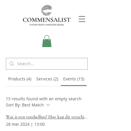
Products (4)
Services (2)
Events (15)
Other Pages (30)
15 results found with an empty search
Sort By:
Best Match
Wat is een voedselbos? Hoe kan dit verschillende wereldproblemen oplossen?
28 mei 2024
|
13:00